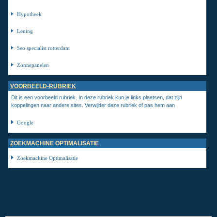
Hypotheek
Lening
Seo specialist rotterdam
Zonnepanelen
VOORBEELD-RUBRIEK
Dit is een voorbeeld rubriek. In deze rubriek kun je links plaatsen, dat zijn
koppelingen naar andere sites. Verwijder deze rubriek of pas hem aan
Google
ZOEKMACHINE OPTIMALISATIE
Zoekmachine Optimalisatie